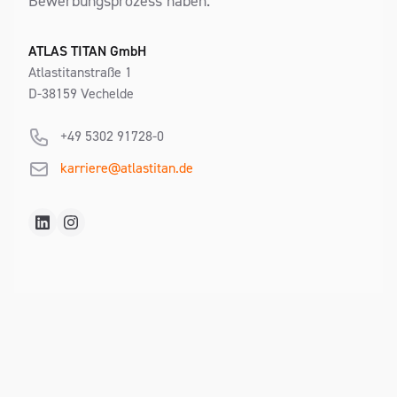
Bewerbungsprozess haben.
Contact Address
ATLAS TITAN GmbH
Atlastitanstraße 1
D-38159 Vechelde
Phone
+49 5302 91728-0
E-Mail
karriere@atlastitan.de