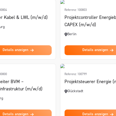
100804
Referenz: 100803
er Kabel & LWL (m/w/d)
Projektcontroller Energie
CAPEX (m/w/d)
urg
Berlin
Details anzeigen
Details anzeigen
100800
Referenz: 100799
leiter BVM –
Projektsteuerer Energie 
infrastruktur (m/w/d)
Glückstadt
rg
Details anzeigen
Details anzeigen