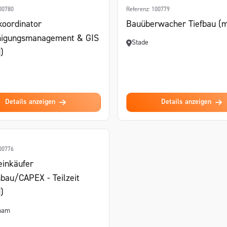
100780
Referenz: 100779
koordinator
Bauüberwacher Tiefbau (
igungsmanagement & GIS
Stade
)
Details anzeigen
Details anzeigen
100776
einkäufer
bau/CAPEX - Teilzeit
)
ham