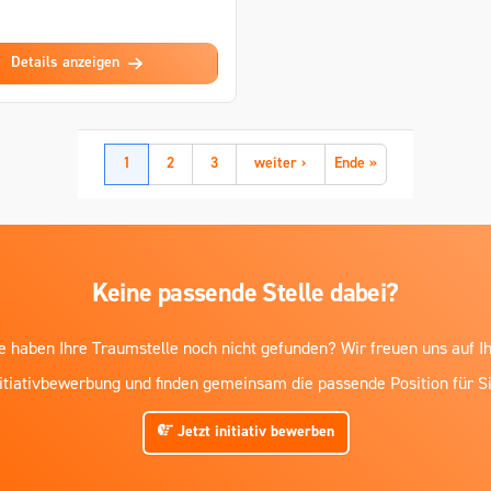
Details anzeigen
1
2
3
weiter ›
Ende »
Keine passende Stelle dabei?
e haben Ihre Traumstelle noch nicht gefunden? Wir freuen uns auf I
nitiativbewerbung und finden gemeinsam die passende Position für Si
Jetzt initiativ bewerben