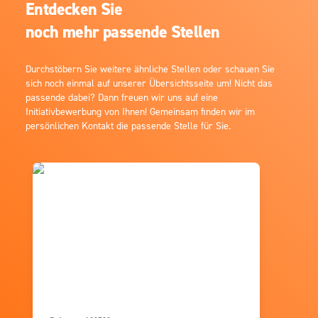
Entdecken Sie
noch mehr passende Stellen
Durchstöbern Sie weitere ähnliche Stellen oder schauen Sie
sich noch einmal auf unserer Übersichtsseite um! Nicht das
passende dabei? Dann freuen wir uns auf eine
Initiativbewerbung von Ihnen! Gemeinsam finden wir im
persönlichen Kontakt die passende Stelle für Sie.